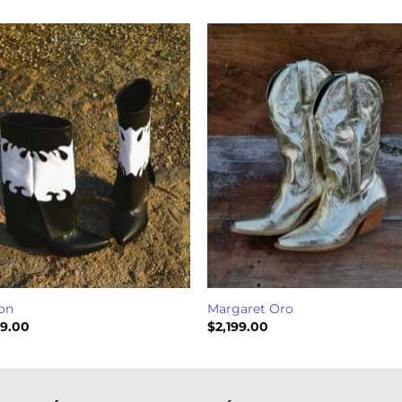
on
Margaret Oro
99.00
$
2,199.00