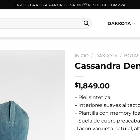
00
ENVÍOS GRATIS A PARTIR DE $4,000.
PESOS DE COMPRA
DAKKOTA
INICIO
/
DAKKOTA
/
BOTAS
Cassandra De
1,849.00
$
– Piel sintética
– Interiores suaves al tact
– Plantilla con memory fo
– Suela de cuero preacab
-Tacón vaqueta natural, al