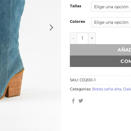
Tallas
Colores
Cassandra Denim cantidad
AÑAD
CO
SKU:
CD200-1
Categorías:
Botas caña alta
,
Dak