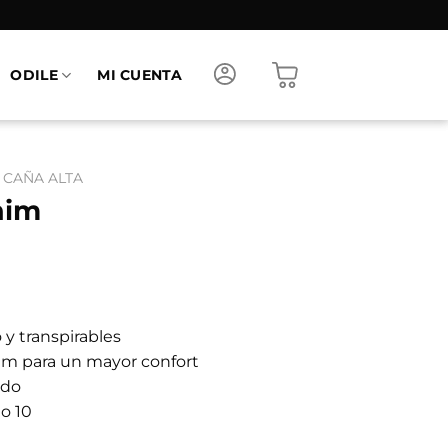
ODILE
MI CUENTA
 CAÑA ALTA
nim
o y transpirables
am para un mayor confort
ado
to 10