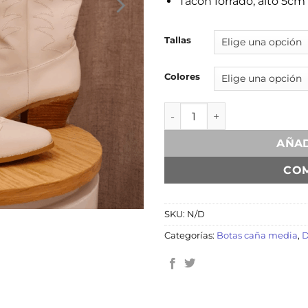
Tacón forrado, alto 5cm
Tallas
Colores
Layla Latte cantidad
AÑAD
CO
SKU:
N/D
Categorías:
Botas caña media
,
D