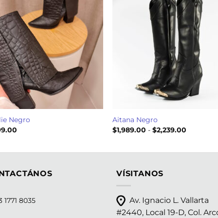
ie Negro
Aitana Negro
Rango
99.00
$
1,989.00
-
$
2,239.00
de
precios:
desde
$1,989.00
hasta
$2,239.0
NTACTÁNOS
VÍSITANOS
Av. Ignacio L. Vallarta
 1771 8035
#2440, Local 19-D, Col. Arc