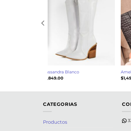
Cassandra Blanco
Amel
$
1,849.00
$
1,4
CATEGORIAS
CO
33
Productos