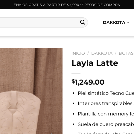
00
ENVÍOS GRATIS A PARTIR DE $4,000.
PESOS DE COMPRA
DAKKOTA
INICIO
/
DAKKOTA
/
BOTAS
Layla Latte
1,249.00
$
Piel sintético Tecno Cu
Interiores transpirables,
Plantilla con memory f
Suela de cuero preaca