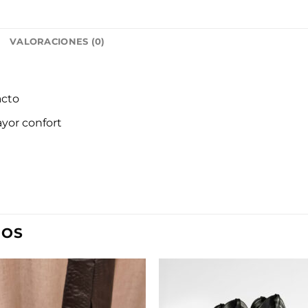
L
VALORACIONES (0)
acto
yor confort
DOS