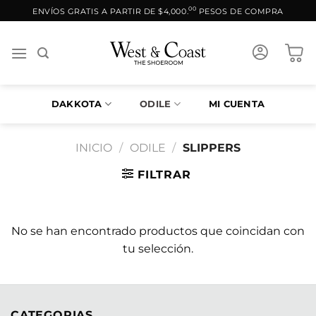
Saltar
00
ENVÍOS GRATIS A PARTIR DE $4,000.
PESOS DE COMPRA
al
contenido
DAKKOTA
ODILE
MI CUENTA
INICIO
/
ODILE
/
SLIPPERS
FILTRAR
No se han encontrado productos que coincidan con
tu selección.
CATEGORIAS