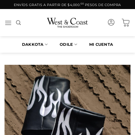
Saltar
00
ENVÍOS GRATIS A PARTIR DE $4,000.
PESOS DE COMPRA
al
contenido
DAKKOTA
ODILE
MI CUENTA