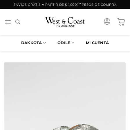
Saltar
00
ENVÍOS GRATIS A PARTIR DE $4,000.
PESOS DE COMPRA
al
contenido
DAKKOTA
ODILE
MI CUENTA