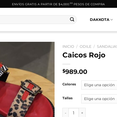
00
ENVÍOS GRATIS A PARTIR DE $4,000.
PESOS DE COMPRA
DAKKOTA
INICIO
/
ODILE
/
SANDALIA
Caicos Rojo
989.00
$
Colores
Tallas
Caicos Rojo cantidad