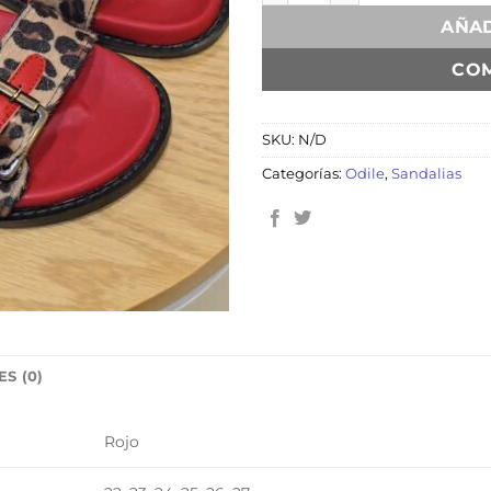
AÑAD
CO
SKU:
N/D
Categorías:
Odile
,
Sandalias
S (0)
Rojo