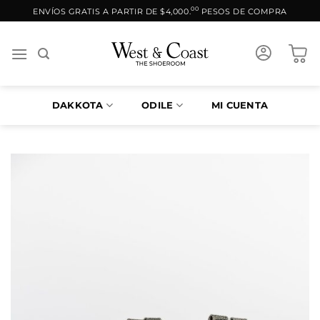
Saltar
00
ENVÍOS GRATIS A PARTIR DE $4,000.
PESOS DE COMPRA
al
contenido
DAKKOTA
ODILE
MI CUENTA