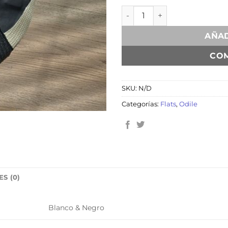
Tahiti cantidad
AÑAD
CO
SKU:
N/D
Categorías:
Flats
,
Odile
S (0)
Blanco & Negro