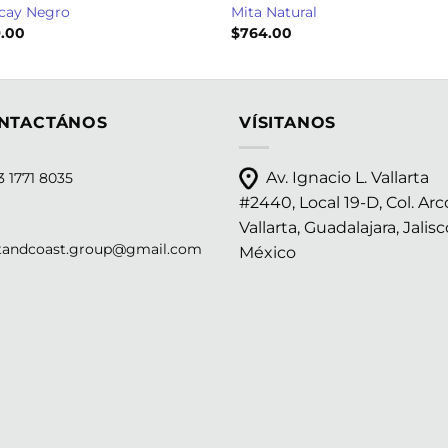
cay Negro
Mita Natural
.00
$
764.00
NTACTÁNOS
VÍSITANOS
Av. Ignacio L. Vallarta
 1771 8035
#2440, Local 19-D, Col. Arc
Vallarta, Guadalajara, Jalisc
tandcoast.group@gmail.com
México