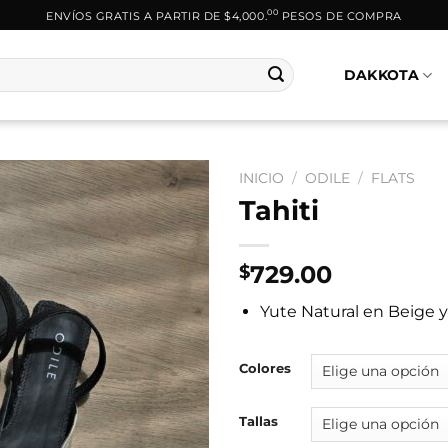
00
ENVÍOS GRATIS A PARTIR DE $4,000.
PESOS DE COMPRA
DAKKOTA
INICIO
/
ODILE
/
FLATS
Tahiti
729.00
$
Yute Natural en Beige 
Colores
Tallas