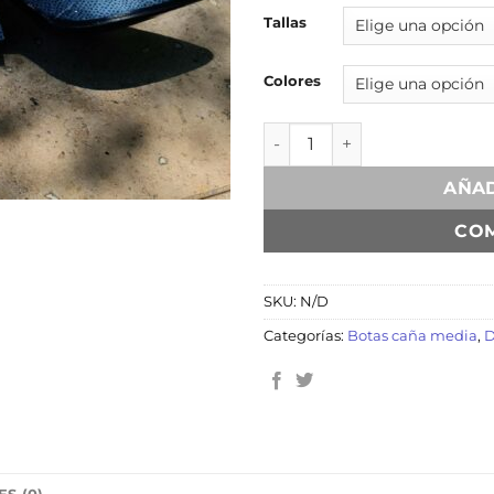
Tallas
Colores
Regina Denim Glitter canti
AÑAD
CO
SKU:
N/D
Categorías:
Botas caña media
,
D