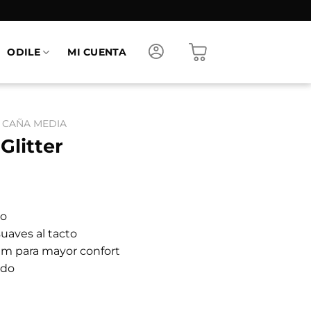
ODILE
MI CUENTA
 CAÑA MEDIA
Glitter
ro
suaves al tacto
am para mayor confort
ado