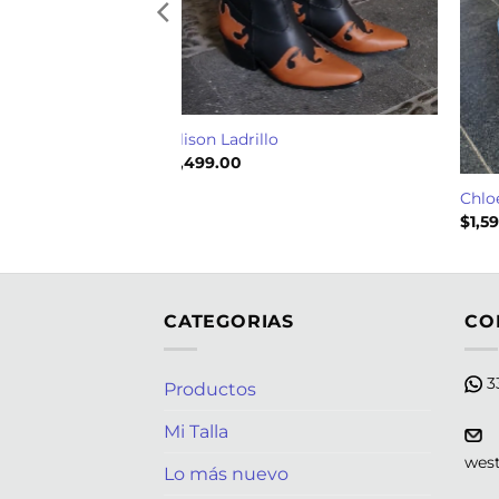
Allison Ladrillo
$
1,499.00
Chlo
$
1,5
CATEGORIAS
CO
33
Productos
Mi Talla
wes
Lo más nuevo