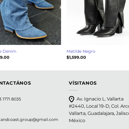
e Denim
Matilde Negro
99.00
$
1,599.00
NTACTÁNOS
VÍSITANOS
Av. Ignacio L. Vallarta
 1771 8035
#2440, Local 19-D, Col. Arc
Vallarta, Guadalajara, Jalisc
tandcoast.group@gmail.com
México