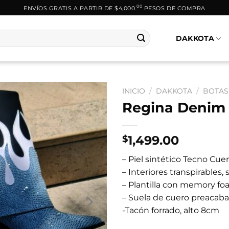
00
ENVÍOS GRATIS A PARTIR DE $4,000.
PESOS DE COMPRA
DAKKOTA
INICIO
/
DAKKOTA
/
BOTAS
Regina Denim 
1,499.00
$
– Piel sintético Tecno Cue
– Interiores transpirables, 
– Plantilla con memory fo
– Suela de cuero preacab
-Tacón forrado, alto 8cm