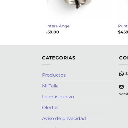
 Oro
Puntera Ángel
Punt
$
459.00
$
459
CATEGORIAS
CO
33
Productos
Mi Talla
wes
Lo más nuevo
Ofertas
Aviso de privacidad