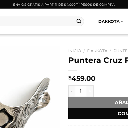
00
ENVÍOS GRATIS A PARTIR DE $4,000.
PESOS DE COMPRA
DAKKOTA
INICIO
/
DAKKOTA
/
PUNTE
Puntera Cruz 
459.00
$
Puntera Cruz Plata cantidad
AÑAD
CO