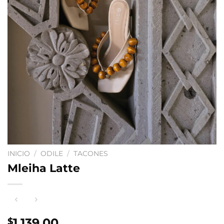
INICIO
/
ODILE
/
TACONES
Mleiha Latte
1,139.00
$