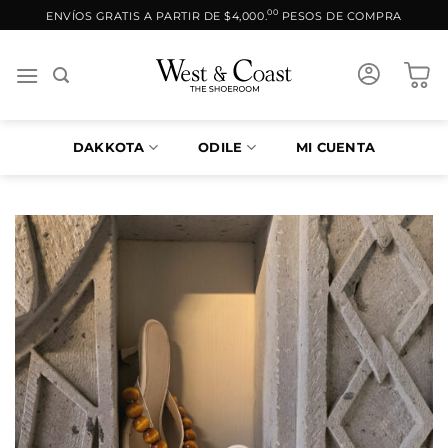
Saltar
00
ENVÍOS GRATIS A PARTIR DE $4,000.
PESOS DE COMPRA
al
contenido
DAKKOTA
ODILE
MI CUENTA