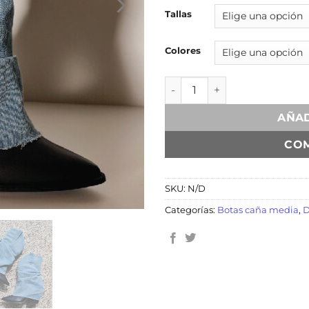
Tallas
Colores
Chloe Denim + Negro canti
AÑAD
CO
SKU:
N/D
Categorías:
Botas caña media
,
D