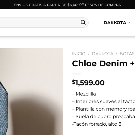
00
ENVÍOS GRATIS A PARTIR DE $4,000.
PESOS DE COMPRA
DAKKOTA
INICIO
/
DAKKOTA
/
BOTAS
Chloe Denim +
1,599.00
$
– Mezclilla
– Interiores suaves al tact
– Plantilla con memory fo
– Suela de cuero preacab
-Tacón forrado, alto 8