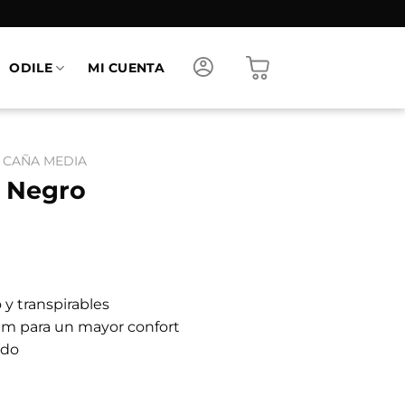
ODILE
MI CUENTA
 CAÑA MEDIA
 Negro
o y transpirables
am para un mayor confort
ado