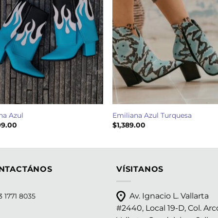
na Azul
Emiliana Azul Turquesa
99.00
$
1,389.00
NTACTÁNOS
VÍSITANOS
Av. Ignacio L. Vallarta
 1771 8035
#2440, Local 19-D, Col. Arc