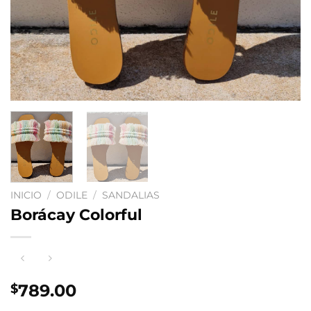
INICIO
/
ODILE
/
SANDALIAS
Borácay Colorful
789.00
$