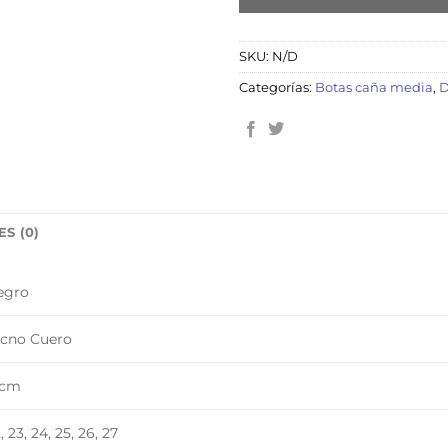
SKU:
N/D
Categorías:
Botas caña media
,
D
S (0)
egro
ecno Cuero
 cm
, 23, 24, 25, 26, 27