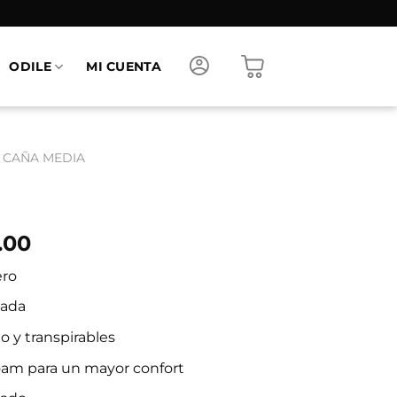
ODILE
MI CUENTA
 CAÑA MEDIA
Rango
.00
de
ero
precios:
desde
lada
$2,199.00
to y transpirables
hasta
$2,399.00
oam para un mayor confort