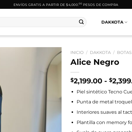
00
ENVÍOS GRATIS A PARTIR DE $4,000.
PESOS DE COMPRA
DAKKOTA
INICIO
/
DAKKOTA
/
BOTAS
Alice Negro
2,199.00
-
2,399
$
$
Piel sintético Tecno Cu
Punta de metal troque
Interiores suaves al tac
Plantilla con memory f