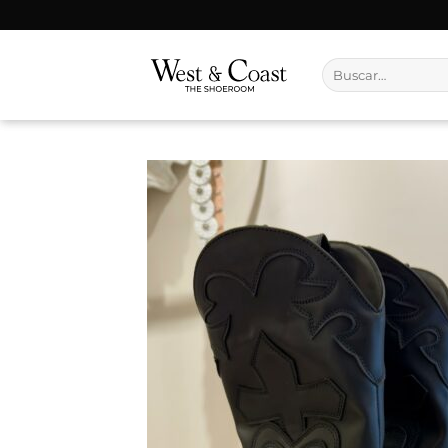
Saltar
al
contenido
Buscar
por: