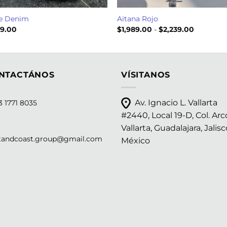
e Denim
Aitana Rojo
Rango
99.00
$
1,989.00
-
$
2,239.00
de
precios:
desde
$1,989.00
hasta
$2,239.0
NTACTÁNOS
VÍSITANOS
Av. Ignacio L. Vallarta
 1771 8035
#2440, Local 19-D, Col. Arc
Vallarta, Guadalajara, Jalisc
tandcoast.group@gmail.com
México